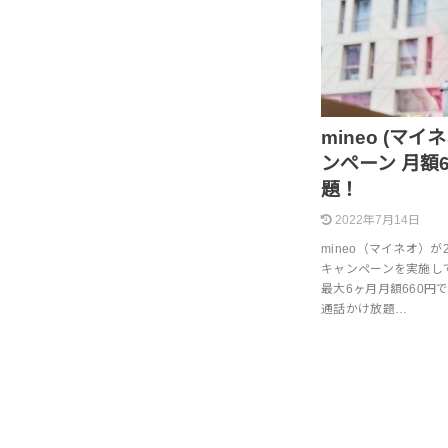
mineo (マ
ンペーン 月額
題！
2022年7月14日
mineo（マイネオ）が
キャンペーンを実施し
最大6ヶ月月額660円で
通話かけ放題…