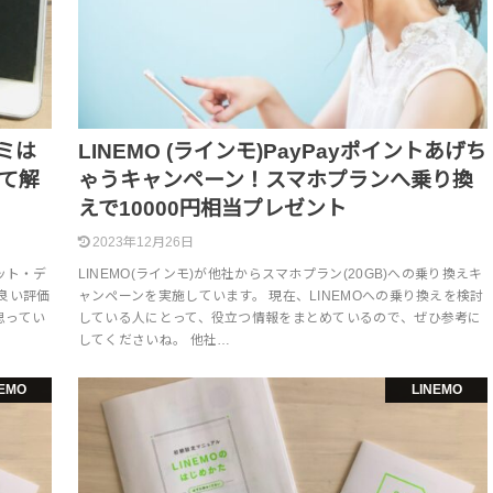
コミは
LINEMO (ラインモ)PayPayポイントあげち
て解
ゃうキャンペーン！スマホプランへ乗り換
えで10000円相当プレゼント
2023年12月26日
ット・デ
LINEMO(ラインモ)が他社からスマホプラン(20GB)への乗り換えキ
良い評価
ャンペーンを実施しています。 現在、LINEMOへの乗り換えを検討
思ってい
している人にとって、役立つ情報をまとめているので、ぜひ参考に
してくださいね。 他社…
NEMO
LINEMO