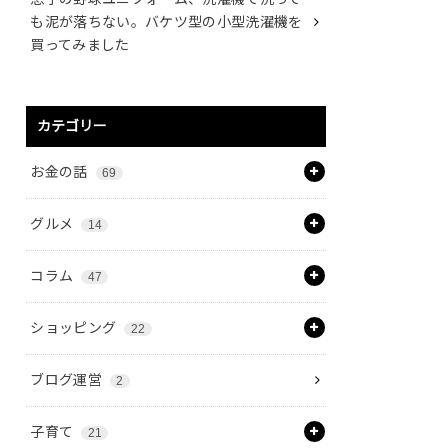
も泥が落ちない。バケツ型の小型洗濯機を
買ってみました
カテゴリー
お金の話
69
グルメ
14
コラム
47
ショッピング
22
ブログ運営
2
子育て
21