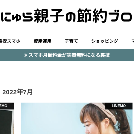
格安スマホ
資産運用
子育て
ショッピング
スマホ月額料金が実質無料になる裏技
LINEMO
UQモバイル
マイネオ
楽天モバイル
つみたてNISA
投資信託
株式投資
株主優待
2022年7月
NEMO
LINEMO