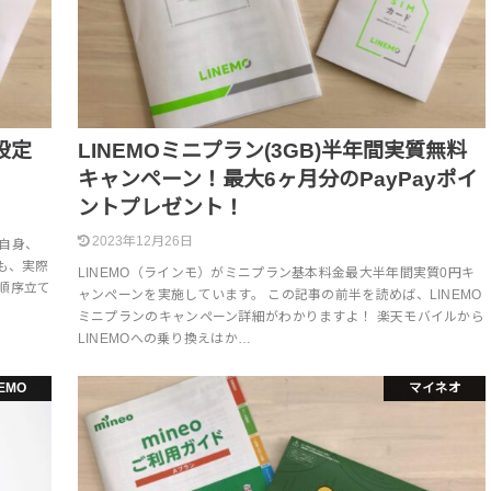
設定
LINEMOミニプラン(3GB)半年間実質無料
キャンペーン！最大6ヶ月分のPayPayポイ
ントプレゼント！
2023年12月26日
自身、
も、実際
LINEMO（ラインモ）がミニプラン基本料金最大半年間実質0円キ
順序立て
ャンペーンを実施しています。 この記事の前半を読めば、LINEMO
ミニプランのキャンペーン詳細がわかりますよ！ 楽天モバイルから
LINEMOへの乗り換えはか…
NEMO
マイネオ